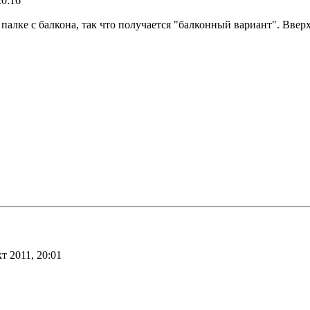
20:16
палке с балкона, так что получается "балконный вариант". Ввер
т 2011, 20:01