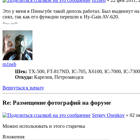
rn1neb
» 22 фев 2011, 
Это у меня в Пиньгубе такой диполь работал. Был выдвинут на 
снял, так как его функции перешли к Hy-Gain AV-620.
--... ...--
rn1neb
Шек:
TX-500, FT-817ND, IC-705, X6100, IC-7000, IC-7300
Откуда:
Карелия, Петрозаводск
Вернуться к началу
Re: Размещение фотографий на форуме
Sergey Osenkov
» 02 ок
Можно использовать и этого старичка
Вложения