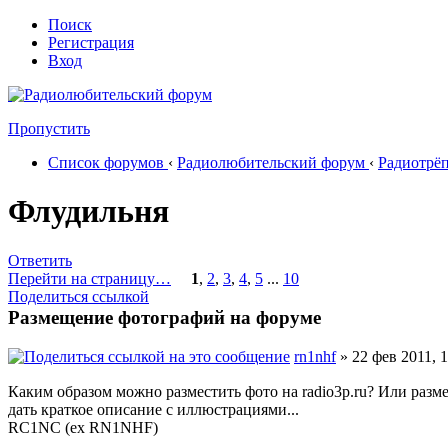
Поиск
Регистрация
Вход
Пропустить
Список форумов
‹
Радиолюбительский форум
‹
Радиотрё
Флудильня
Ответить
Перейти на страницу…
1
,
2
,
3
,
4
,
5
...
10
Поделиться ссылкой
Размещение фотографий на форуме
rn1nhf
» 22 фев 2011, 1
Каким образом можно разместить фото на radio3p.ru? Или разме
дать краткое описание с иллюстрациями...
RC1NC (ex RN1NHF)