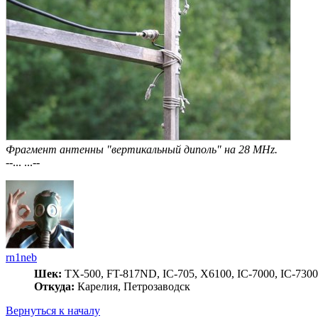
Фрагмент антенны "вертикальный диполь" на 28 MHz.
--... ...--
rn1neb
Шек:
TX-500, FT-817ND, IC-705, X6100, IC-7000, IC-7300
Откуда:
Карелия, Петрозаводск
Вернуться к началу