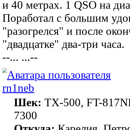
и 40 метрах. 1 QSO на диа
Поработал с большим удов
"разогрелся" и после око
"двадцатке" два-три часа.
--... ...--
rn1neb
Шек:
TX-500, FT-817ND
7300
Откуда:
Карелия, Петр