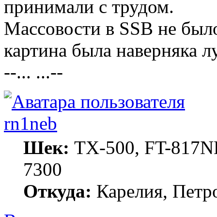
принимали с трудом.
Массовости в SSB не было
картина была наверняка л
--... ...--
rn1neb
Шек:
TX-500, FT-817ND
7300
Откуда:
Карелия, Петр