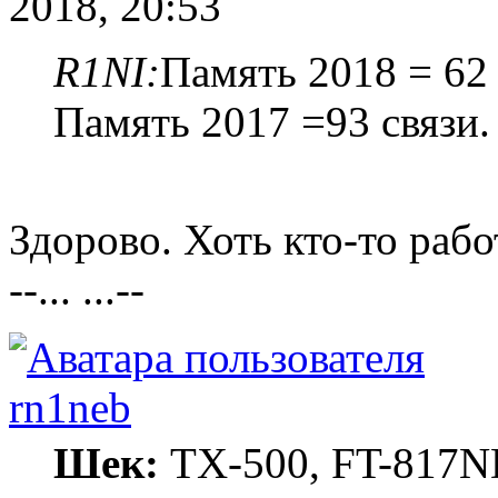
2018, 20:53
R1NI:
Память 2018 = 62 
Память 2017 =93 связи.
Здорово. Хоть кто-то рабо
--... ...--
rn1neb
Шек:
TX-500, FT-817ND