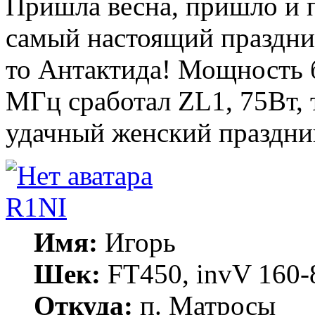
Пришла весна, пришло и п
самый настоящий праздни
то Антактида! Мощность б
МГц сработал ZL1, 75Вт, т
удачный женский праздн
R1NI
Имя:
Игорь
Шек:
FT450, invV 160-8
Откуда:
п. Матросы