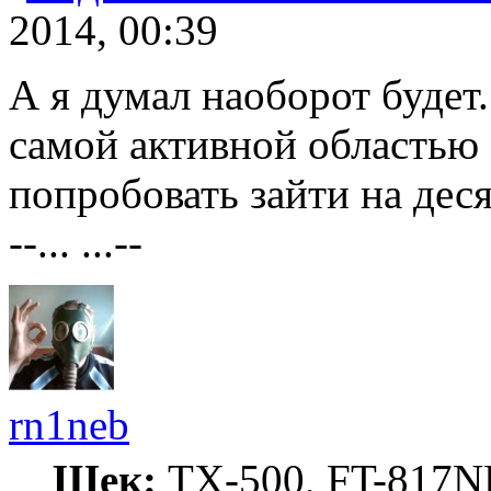
2014, 00:39
А я думал наоборот будет
самой активной областью 
попробовать зайти на деся
--... ...--
rn1neb
Шек:
TX-500, FT-817ND