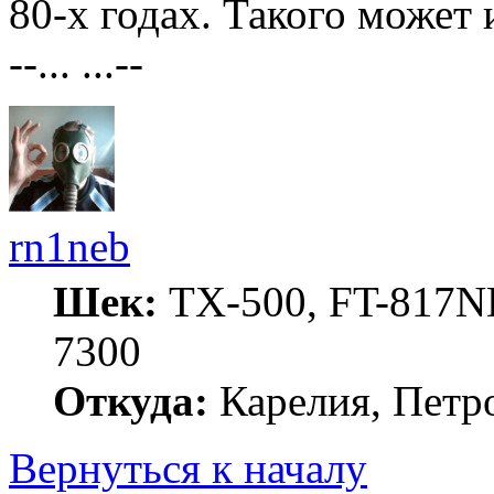
80-х годах. Такого может и
--... ...--
rn1neb
Шек:
TX-500, FT-817ND
7300
Откуда:
Карелия, Петр
Вернуться к началу