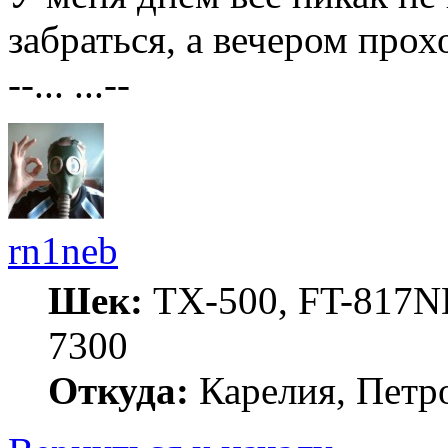
забраться, а вечером прохо
--... ...--
rn1neb
Шек:
TX-500, FT-817ND
7300
Откуда:
Карелия, Петр