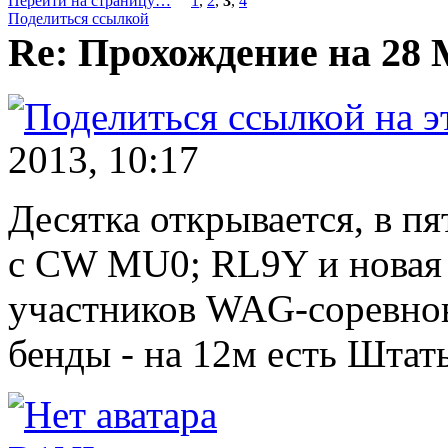
Перейти на страницу…
1
,
2
,
3
,
4
Поделиться ссылкой
Re: Прохождение на 28
2013, 10:17
Десятка открывается, в п
с CW MU0; RL9Y и новая 
участников WAG-соревнов
бенды - на 12м есть Штат