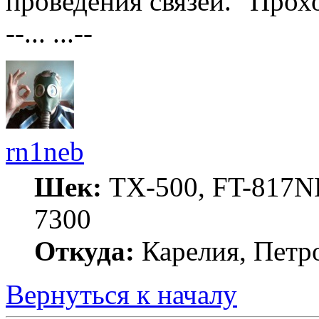
проведения связей. "Прох
--... ...--
rn1neb
Шек:
TX-500, FT-817ND
7300
Откуда:
Карелия, Петр
Вернуться к началу