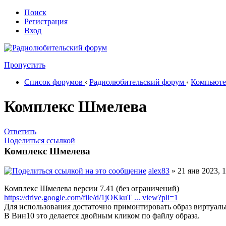
Поиск
Регистрация
Вход
Пропустить
Список форумов
‹
Радиолюбительский форум
‹
Компьюте
Комплекс Шмелева
Ответить
Поделиться ссылкой
Комплекс Шмелева
alex83
» 21 янв 2023, 1
Комплекс Шмелева версии 7.41 (без ограничений)
https://drive.google.com/file/d/1jOKkuT ... view?pli=1
Для использования достаточно примонтировать образ виртуаль
В Вин10 это делается двойным кликом по файлу образа.