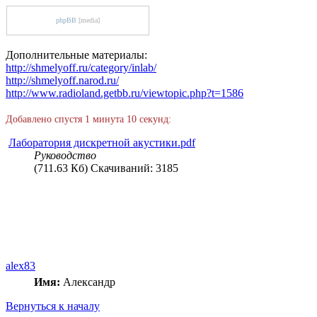
phpBB
[media]
Дополнительные материалы:
http://shmelyoff.ru/category/inlab/
http://shmelyoff.narod.ru/
http://www.radioland.getbb.ru/viewtopic.php?t=1586
Добавлено спустя 1 минута 10 секунд:
Лаборатория дискретной акустики.pdf
Руководство
(711.63 Кб) Скачиваний: 3185
alex83
Имя:
Александр
Вернуться к началу