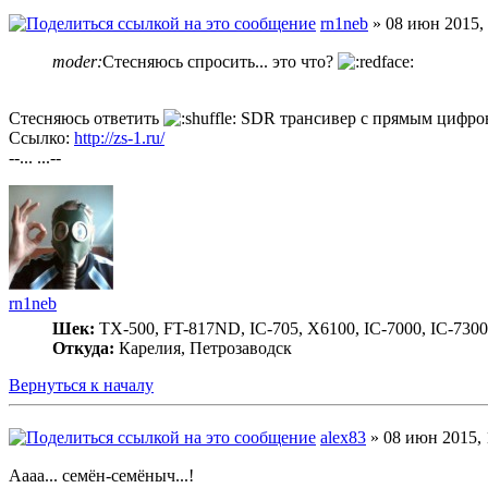
rn1neb
» 08 июн 2015, 
moder:
Стесняюсь спросить... это что?
Стесняюсь ответить
SDR трансивер с прямым цифро
Ссылко:
http://zs-1.ru/
--... ...--
rn1neb
Шек:
TX-500, FT-817ND, IC-705, X6100, IC-7000, IC-7300
Откуда:
Карелия, Петрозаводск
Вернуться к началу
alex83
» 08 июн 2015, 
Аааа... семён-семёныч...!