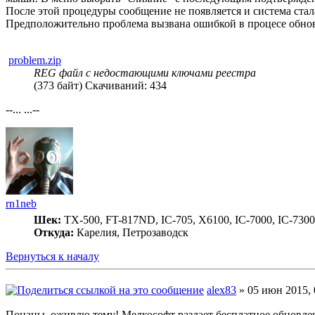
После этой процедуры сообщение не появляется и система стал
Предположительно проблема вызвана ошибкой в процесе обно
problem.zip
REG файл с недостающими ключами реестра
(373 байт) Скачиваний: 434
--... ...--
rn1neb
Шек:
TX-500, FT-817ND, IC-705, X6100, IC-7000, IC-7300
Откуда:
Карелия, Петрозаводск
Вернуться к началу
alex83
» 05 июн 2015, 
Поцаны, оживлю тему! Мелкософт раздает бесплатное обновлени