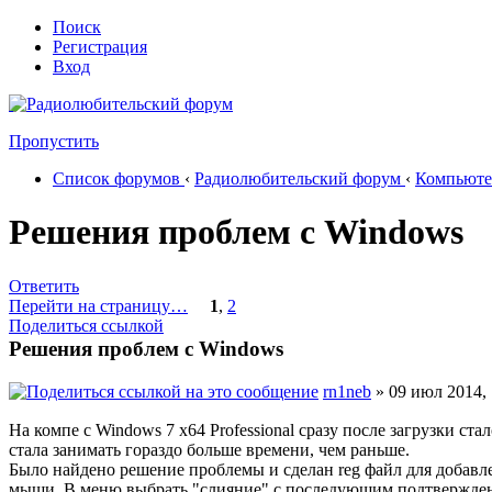
Поиск
Регистрация
Вход
Пропустить
Список форумов
‹
Радиолюбительский форум
‹
Компьюте
Решения проблем с Windows
Ответить
Перейти на страницу…
1
,
2
Поделиться ссылкой
Решения проблем с Windows
rn1neb
» 09 июл 2014, 
На компе с Windows 7 x64 Professional сразу после загрузки с
стала занимать гораздо больше времени, чем раньше.
Было найдено решение проблемы и сделан reg файл для добавле
мыши. В меню выбрать "слияние" с последующим подтвержден