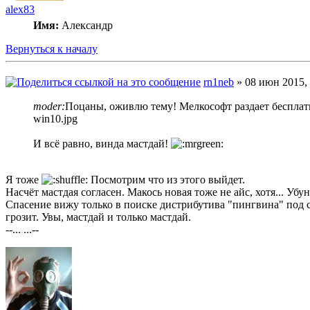
alex83
Имя:
Александр
Вернуться к началу
rn1neb
» 08 июн 2015, 
moder:
Поцаны, оживлю тему! Мелкософт раздает бесплатн
win10.jpg
И всё равно, винда мастдай!
Я тоже
Посмотрим что из этого выйдет.
Насчёт мастдая согласен. Макось новая тоже не айс, хотя... Убу
Спасение вижу только в поиске дистрибутива "пингвина" под с
грозит. Увы, мастдай и только мастдай.
--... ...--