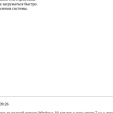
а загружаться быстро.
вления системы.
09:26
е до полной версии Windows 10 для тех у кого стоит 7-ка с ли