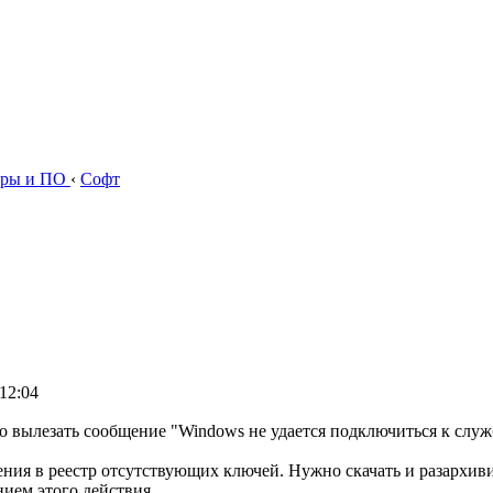
ры и ПО
‹
Софт
12:04
тало вылезать сообщение "Windows не удается подключиться к сл
ния в реестр отсутствующих ключей. Нужно скачать и разархиви
ием этого действия.