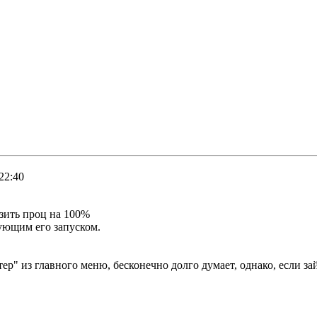
22:40
узить проц на 100%
дующим его запуском.
р" из главного меню, бесконечно долго думает, однако, если за