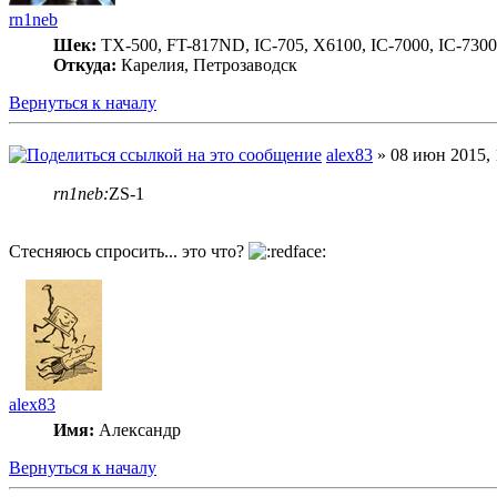
rn1neb
Шек:
TX-500, FT-817ND, IC-705, X6100, IC-7000, IC-7300
Откуда:
Карелия, Петрозаводск
Вернуться к началу
alex83
» 08 июн 2015, 
rn1neb:
ZS-1
Стесняюсь спросить... это что?
alex83
Имя:
Александр
Вернуться к началу