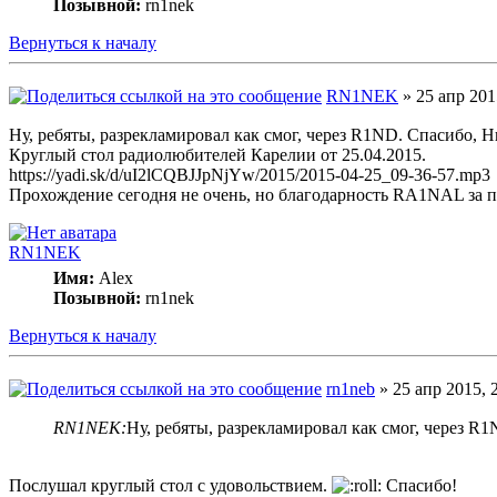
Позывной:
rn1nek
Вернуться к началу
RN1NEK
» 25 апр 201
Ну, ребяты, разрекламировал как смог, через R1ND. Спасибо, 
Круглый стол радиолюбителей Карелии от 25.04.2015.
https://yadi.sk/d/uI2lCQBJJpNjYw/2015/2015-04-25_09-36-57.mp3
Прохождение сегодня не очень, но благодарность RA1NAL за п
RN1NEK
Имя:
Alex
Позывной:
rn1nek
Вернуться к началу
rn1neb
» 25 апр 2015, 
RN1NEK:
Ну, ребяты, разрекламировал как смог, через 
Послушал круглый стол с удовольствием.
Спасибо!