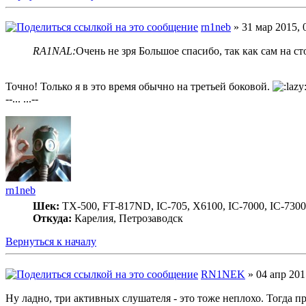
rn1neb
» 31 мар 2015, 
RA1NAL:
Очень не зря Большое спасибо, так как сам на ст
Точно! Только я в это время обычно на третьей боковой.
--... ...--
rn1neb
Шек:
TX-500, FT-817ND, IC-705, X6100, IC-7000, IC-7300
Откуда:
Карелия, Петрозаводск
Вернуться к началу
RN1NEK
» 04 апр 201
Ну ладно, три активных слушателя - это тоже неплохо. Тогда 