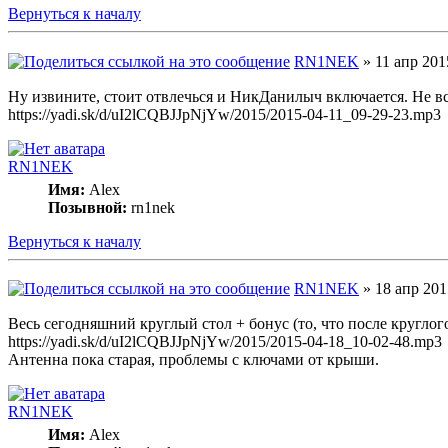
Вернуться к началу
RN1NEK
» 11 апр 201
Ну извините, стоит отвлечься и НикДанилыч включается. Не вс
https://yadi.sk/d/uI2lCQBJJpNjYw/2015/2015-04-11_09-29-23.mp3
RN1NEK
Имя:
Alex
Позывной:
rn1nek
Вернуться к началу
RN1NEK
» 18 апр 201
Весь сегодняшний круглый стол + бонус (то, что после круглог
https://yadi.sk/d/uI2lCQBJJpNjYw/2015/2015-04-18_10-02-48.mp3
Антенна пока старая, проблемы с ключами от крыши.
RN1NEK
Имя:
Alex