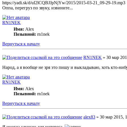
https://yadi.sk/d/uI2lCQBJJpNjYw/2015/2015-03-21_09-29-19.mp3
Оппа, перегруз по звуку, извините...
RN1NEK
Имя:
Alex
Позывной:
rn1nek
Вернуться к началу
RN1NEK
» 30 мар 201
Народ, а я вообще не зря это пишу и выкладываю, хоть кто-ниб
RN1NEK
Имя:
Alex
Позывной:
rn1nek
Вернуться к началу
alex83
» 30 мар 2015, 1
Я иногда слушаю для интереса.