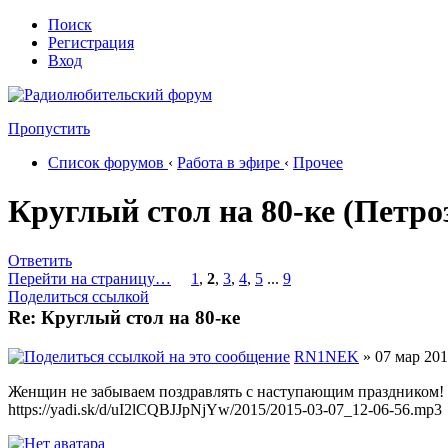
Поиск
Регистрация
Вход
Пропустить
Список форумов
‹
Работа в эфире
‹
Прочее
Круглый стол на 80-ке (Петро
Ответить
Перейти на страницу…
1
,
2
,
3
,
4
,
5
...
9
Поделиться ссылкой
Re: Круглый стол на 80-ке
RN1NEK
» 07 мар 201
Женщин не забываем поздравлять с наступающим праздником!
https://yadi.sk/d/uI2lCQBJJpNjYw/2015/2015-03-07_12-06-56.mp3