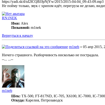
https://yadi.sk/d/uI2lCQBJJpNjYw/2015/2015-04-04_09-43-09.mp3
Не пойму только, звук с хрипом идёт, перегруза не делаю, види
RN1NEK
Имя:
Alex
Позывной:
rn1nek
Вернуться к началу
rn1neb
» 05 апр 2015, 
Ничего страшного. Разборчивость нисколько не пострадала.
--... ...--
rn1neb
Шек:
TX-500, FT-817ND, IC-705, X6100, IC-7000, IC-7300
Откуда:
Карелия, Петрозаводск