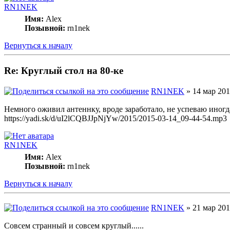
RN1NEK
Имя:
Alex
Позывной:
rn1nek
Вернуться к началу
Re: Круглый стол на 80-ке
RN1NEK
» 14 мар 201
Немного оживил антеннку, вроде заработало, не успеваю иногд
https://yadi.sk/d/uI2lCQBJJpNjYw/2015/2015-03-14_09-44-54.mp3
RN1NEK
Имя:
Alex
Позывной:
rn1nek
Вернуться к началу
RN1NEK
» 21 мар 201
Совсем странный и совсем круглый......