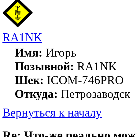
RA1NK
Имя:
Игорь
Позывной:
RA1NK
Шек:
ICOM-746PRO
Откуда:
Петрозаводск
Вернуться к началу
Re: Что-же реально мож