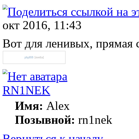
окт 2016, 11:43
Вот для ленивых, прямая 
phpBB
[media]
RN1NEK
Имя:
Alex
Позывной:
rn1nek
Вернуться к началу