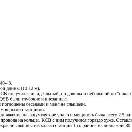
40-43.
ой длины (10-12 м).
в КСВ получился не идеальный, но довольно небольшой по "показ
 QSB были глубокие и внезапные.
и поглощены беседами и меня не слышали.
а" мощными станциями.
апряжение на аккумуляторе упало и мощность была всего 2.5 ват
ровода на кольце). КСВ с ним получился гораздо хуже. Оставлю
екрасно слышны несколько станций 1-го района на диапазоне 80