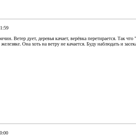
21:59
чин. Ветер дует, деревья качает, верёвка перетирается. Так чт
елезяке. Она хоть на ветру не качается. Буду наблюдать и засек
0:00