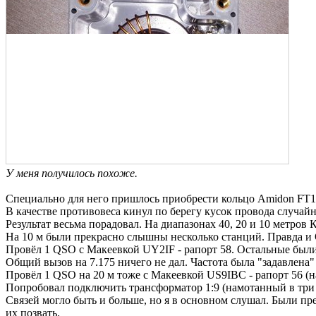
У меня получилось похоже.
Специально для него пришлось приобрести кольцо Amidon FT1
В качестве противовеса кинул по берегу кусок провода случайн
Результат весьма порадовал. На диапазонах 40, 20 и 10 метро
На 10 м были прекрасно слышны несколько станций. Правда и
Провёл 1 QSO c Макеевкой UY2IF - рапорт 58. Остальные был
Общий вызов на 7.175 ничего не дал. Частота была "задавлен
Провёл 1 QSO на 20 м тоже с Макеевкой US9IBC - рапорт 56 (н
Попробовал подключить трансформатор 1:9 (намотанный в три п
Связей могло быть и больше, но я в основном слушал. Были пр
их позвать.