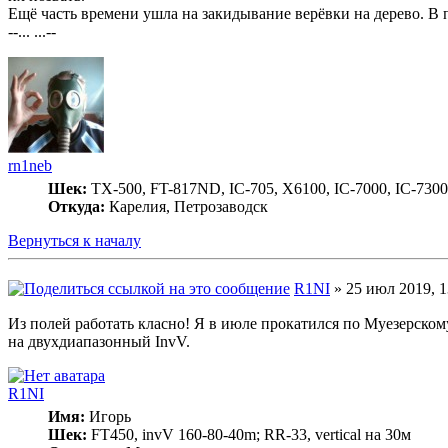
Ещё часть времени ушла на закидывание верёвки на дерево. В
--... ...--
rn1neb
Шек:
TX-500, FT-817ND, IC-705, X6100, IC-7000, IC-7300
Откуда:
Карелия, Петрозаводск
Вернуться к началу
R1NI
» 25 июл 2019, 1
Из полей работать класно! Я в июле прокатился по Муезерско
на двухдиапазонный InvV.
R1NI
Имя:
Игорь
Шек:
FT450, invV 160-80-40m; RR-33, vertical на 30м