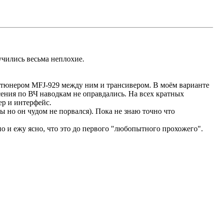
учились весьма неплохие.
м тюнером MFJ-929 между ним и трансивером. В моём варианте
сения по ВЧ наводкам не оправдались. На всех кратных
р и интерфейс.
ы но он чудом не порвался). Пока не знаю точно что
о и ежу ясно, что это до первого "любопытного прохожего".