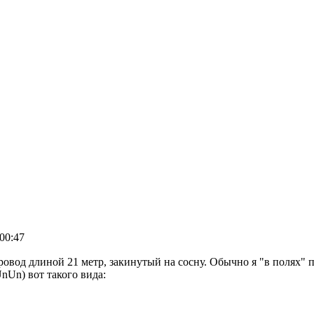
00:47
овод длиной 21 метр, закинутый на сосну. Обычно я "в полях" п
Un) вот такого вида: