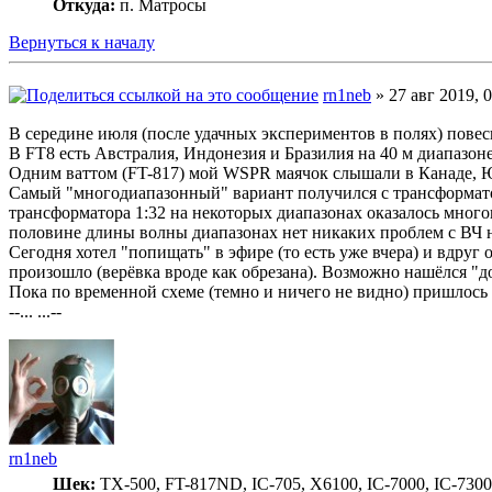
Откуда:
п. Матросы
Вернуться к началу
rn1neb
» 27 авг 2019, 
В середине июля (после удачных экспериментов в полях) повеси
В FT8 есть Австралия, Индонезия и Бразилия на 40 м диапазон
Одним ваттом (FT-817) мой WSPR маячок слышали в Канаде, Ю
Самый "многодиапазонный" вариант получился с трансформатор
трансформатора 1:32 на некоторых диапазонах оказалось много
половине длины волны диапазонах нет никаких проблем с ВЧ 
Сегодня хотел "попищать" в эфире (то есть уже вчера) и вдру
произошло (верёвка вроде как обрезана). Возможно нашёлся "д
Пока по временной схеме (темно и ничего не видно) пришлось 
--... ...--
rn1neb
Шек:
TX-500, FT-817ND, IC-705, X6100, IC-7000, IC-7300