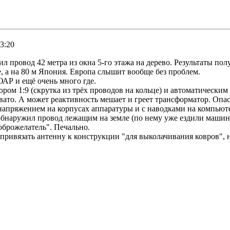
03:20
л провод 42 метра из окна 5-го этажа на дерево. Результаты пол
е, а на 80 м Япония. Европа слышит вообще без проблем.
АР и ещё очень много где.
ом 1:9 (скрутка из трёх проводов на кольце) и автоматически
вато. А может реактивность мешает и греет трансформатор. Опа
напряжением на корпусах аппаратуры и с наводками на компьюте
г обнаружил провод лежащим на земле (по нему уже ездили машин
оброжелатель". Печально.
привязать антенну к конструкции "для выколачивания ковров", н