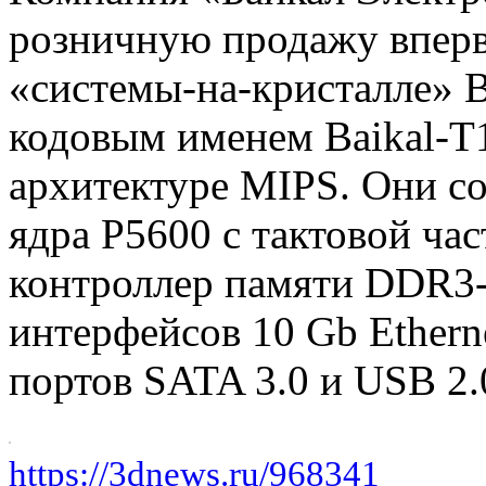
розничную продажу вперв
«системы-на-кристалле» 
кодовым именем Baikal-T
архитектуре MIPS. Они с
ядра P5600 с тактовой час
контроллер памяти DDR3-
интерфейсов 10 Gb Etherne
портов SATA 3.0 и USB 2.
https://3dnews.ru/968341