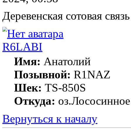
Деревенская сотовая связ
R6LABI
Имя:
Анатолий
Позывной:
R1NAZ
Шек:
TS-850S
Откуда:
оз.Лососинное
Вернуться к началу