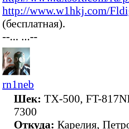
http://www.w1hkj.com/Fldi
(бесплатная).
--... ...--
rn1neb
Шек:
TX-500, FT-817ND
7300
Откуда:
Карелия, Петр