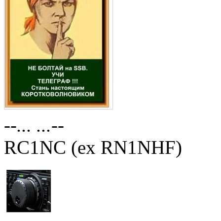
--... ...--
RC1NC (ex RN1NHF)