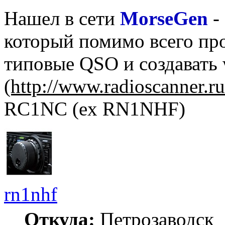
Нашел в сети
MorseGen
-
который помимо всего про
типовые QSO и создавать 
(http://www.radioscanner.ru/
RC1NC (ex RN1NHF)
rn1nhf
Откуда:
Петрозаводск