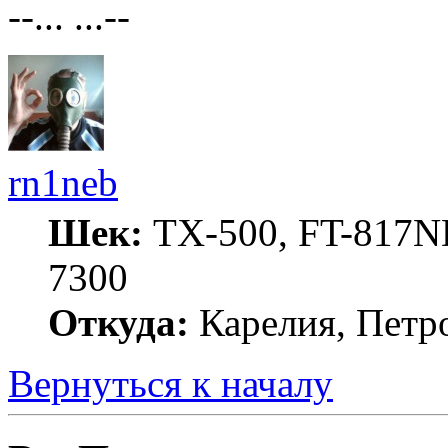
--... ...--
rn1neb
Шек:
TX-500, FT-817ND
7300
Откуда:
Карелия, Петр
Вернуться к началу