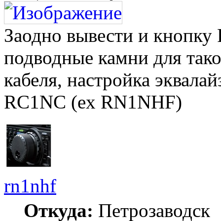
Заодно вывести и кнопку 
подводные камни для так
кабеля, настройка эквалайз
RC1NC (ex RN1NHF)
rn1nhf
Откуда:
Петрозаводск