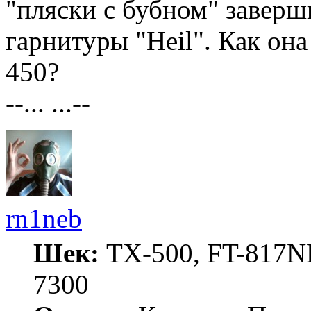
"пляски с бубном" завер
гарнитуры "Heil". Как она 
450?
--... ...--
rn1neb
Шек:
TX-500, FT-817ND
7300