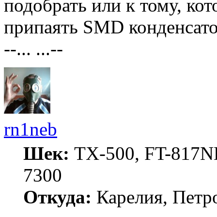
подобрать или к тому, кот
припаять SMD конденсато
--... ...--
rn1neb
Шек:
TX-500, FT-817ND
7300
Откуда:
Карелия, Петр