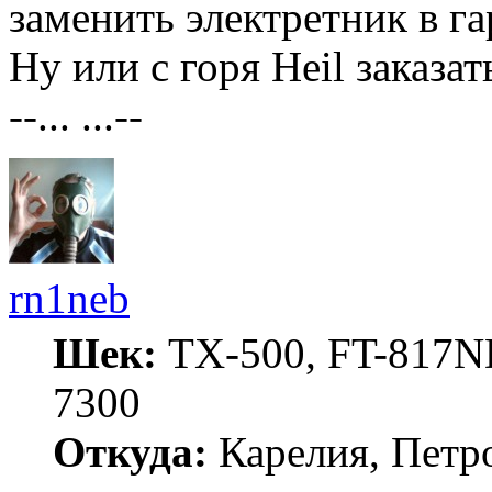
заменить электретник в 
Ну или с горя Heil заказат
--... ...--
rn1neb
Шек:
TX-500, FT-817ND
7300
Откуда:
Карелия, Петр