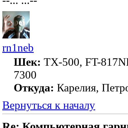
--... ...--
rn1neb
Шек:
TX-500, FT-817ND
7300
Откуда:
Карелия, Петр
Вернуться к началу
Re: Компьютерная гарн