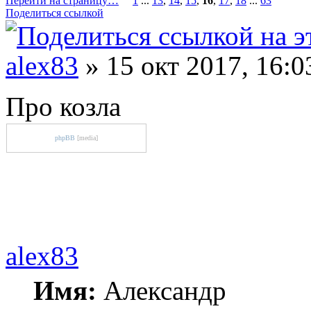
Перейти на страницу…
1
...
13
,
14
,
15
,
16
,
17
,
18
...
63
Поделиться ссылкой
alex83
» 15 окт 2017, 16:0
Про козла
phpBB
[media]
alex83
Имя:
Александр