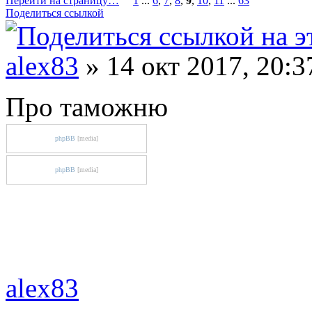
Перейти на страницу…
1
...
6
,
7
,
8
,
9
,
10
,
11
...
63
Поделиться ссылкой
alex83
» 14 окт 2017, 20:3
Про таможню
phpBB
[media]
phpBB
[media]
alex83