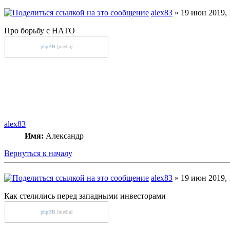
alex83
» 19 июн 2019, 
Про борьбу с НАТО
phpBB
[media]
alex83
Имя:
Александр
Вернуться к началу
alex83
» 19 июн 2019, 
Как стелились перед западными инвесторами
phpBB
[media]