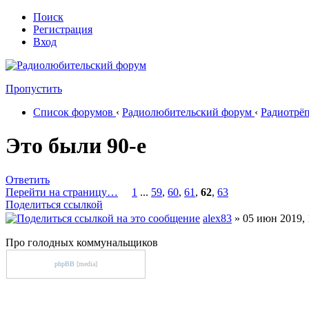
Поиск
Регистрация
Вход
Пропустить
Список форумов
‹
Радиолюбительский форум
‹
Радиотрё
Это были 90-е
Ответить
Перейти на страницу…
1
...
59
,
60
,
61
,
62
,
63
Поделиться ссылкой
alex83
» 05 июн 2019, 
Про голодных коммунальщиков
phpBB
[media]