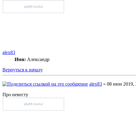
phpBB
[media]
alex83
Имя:
Александр
Вернуться к началу
alex83
» 08 июн 2019, 
Про невесту
phpBB
[media]