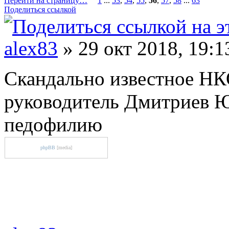
Перейти на страницу…
1
...
53
,
54
,
55
,
56
,
57
,
58
...
63
Поделиться ссылкой
alex83
» 29 окт 2018, 19:1
Скандально известное НК
руководитель Дмитриев Ю
педофилию
phpBB
[media]