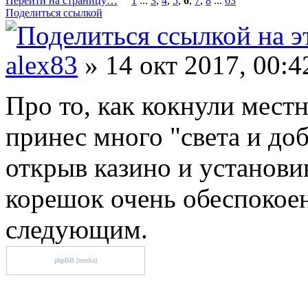
Перейти на страницу…
1
...
3
,
4
,
5
,
6
,
7
,
8
...
63
Поделиться ссылкой
alex83
» 14 окт 2017, 00:4
Про то, как кокнули местн
принес много "света и доб
открыв казино и установив
корешок очень обеспокоен
следующим.
phpBB
[media]