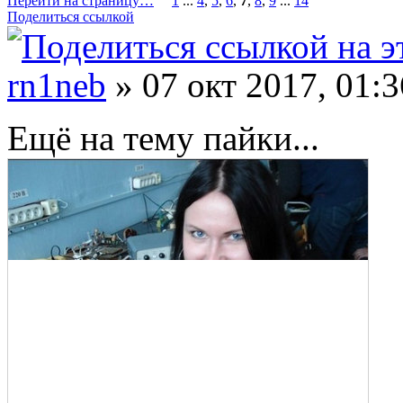
Перейти на страницу…
1
...
4
,
5
,
6
,
7
,
8
,
9
...
14
Поделиться ссылкой
rn1neb
» 07 окт 2017, 01:3
Ещё на тему пайки...