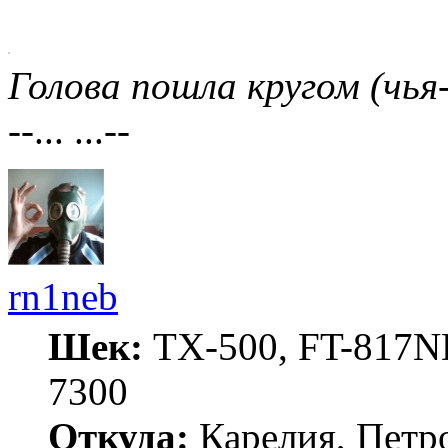
Голова пошла кругом (чья
--... ...--
rn1neb
Шек:
TX-500, FT-817ND
7300
Откуда:
Карелия, Петр