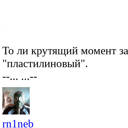
То ли крутящий момент за
"пластилиновый".
--... ...--
rn1neb