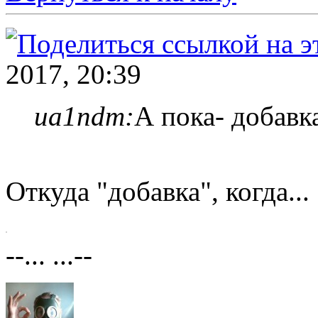
2017, 20:39
ua1ndm:
А пока- добавк
Откуда "добавка", когда...
--... ...--