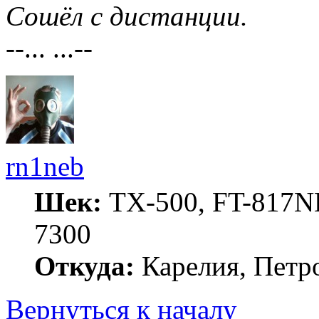
Сошёл с дистанции.
--... ...--
rn1neb
Шек:
TX-500, FT-817ND
7300
Откуда:
Карелия, Петр
Вернуться к началу