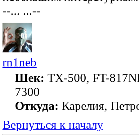
--... ...--
rn1neb
Шек:
TX-500, FT-817ND
7300
Откуда:
Карелия, Петр
Вернуться к началу