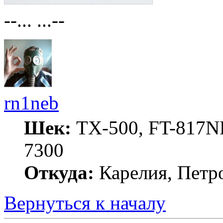
--... ...--
rn1neb
Шек:
TX-500, FT-817ND
7300
Откуда:
Карелия, Петр
Вернуться к началу