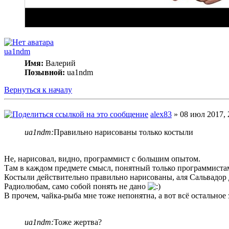
ua1ndm
Имя:
Валерий
Позывной:
ua1ndm
Вернуться к началу
alex83
» 08 июл 2017, 
ua1ndm:
Правильно нарисованы только костыли
Не, нарисовал, видно, программист с большим опытом.
Там в каждом предмете смысл, понятный только программистам 
Костыли действительно правильно нарисованы, аля Сальвадор
Радиолюбам, само собой понять не дано
В прочем, чайка-рыба мне тоже непонятна, а вот всё остальное
ua1ndm:
Тоже жертва?