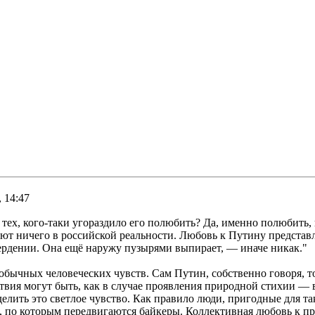
 14:47
у тех, кого-таки угораздило его полюбить? Да, именно полюбит
ют ничего в российской реальности. Любовь к Путину представл
вердении. Она ещё наружу пузырями выпирает, — иначе никак."
 обычных человеческих чувств. Сам Путин, собственно говоря, т
ствия могут быть, как в случае проявления природной стихии —
зделить это светлое чувство. Как правило люди, пригодные для 
 по которым передвигаются байкеры. Коллективная любовь к пре