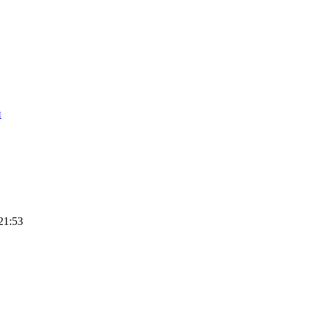
п
21:53