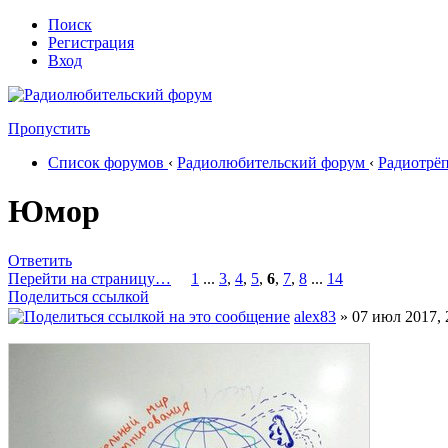
Поиск
Регистрация
Вход
Пропустить
Список форумов
‹
Радиолюбительский форум
‹
Радиотрё
Юмор
Ответить
Перейти на страницу…
1
...
3
,
4
,
5
,
6
,
7
,
8
...
14
Поделиться ссылкой
alex83
» 07 июл 2017, 