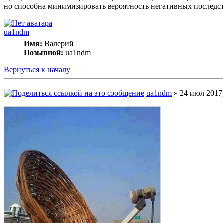
но способна минимизировать вероятность негативных последс
ua1ndm
Имя:
Валерий
Позывной:
ua1ndm
Вернуться к началу
ua1ndm
» 24 июл 2017,