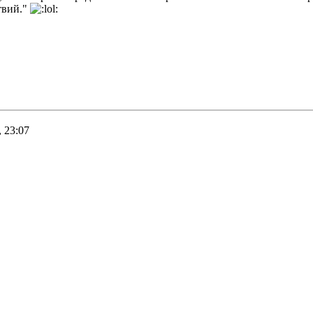
твий."
 23:07