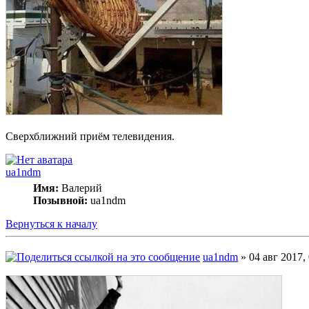
Сверхближний приём телевидения.
ua1ndm
Имя:
Валерий
Позывной:
ua1ndm
Вернуться к началу
ua1ndm
» 04 авг 2017,