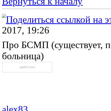
Вернуться к началу
2017, 19:26
Про БСМП (существует, п
больница)
phpBB
[media]
alex83