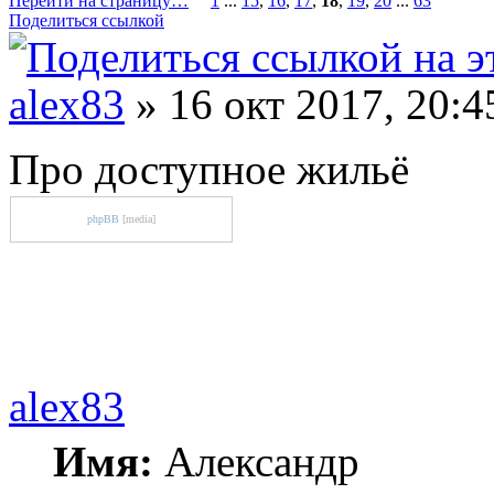
Перейти на страницу…
1
...
15
,
16
,
17
,
18
,
19
,
20
...
63
Поделиться ссылкой
alex83
» 16 окт 2017, 20:4
Про доступное жильё
phpBB
[media]
alex83
Имя:
Александр