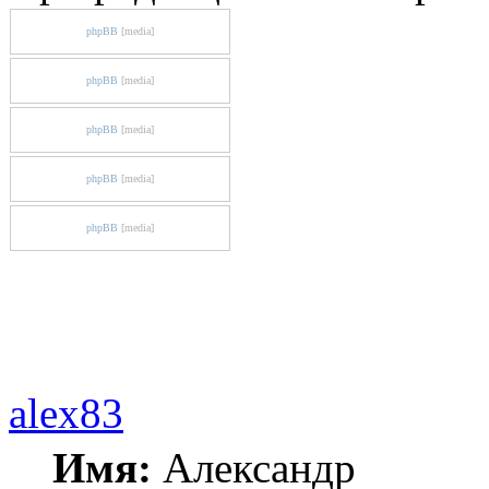
phpBB
[media]
phpBB
[media]
phpBB
[media]
phpBB
[media]
phpBB
[media]
alex83
Имя:
Александр