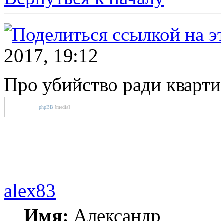
2017, 19:12
Про убийство ради кварт
phpBB
[media]
alex83
Имя:
Александр