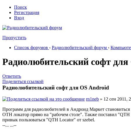
Поиск
Регистрация
Вход
Пропустить
Список форумов
‹
Радиолюбительский форум
‹
Компьюте
Радиолюбительский софт для 
Ответить
Поделиться ссылкой
Радиолюбительский софт для OS Android
rn1neb
» 12 сен 2011, 
Программ для радиолюбителей в Андроид Маркет становиться в
OTH локатор прямо на "рабочем столе". Также поставил "QTH L
привык пользоваться "QTH Locator" от szebel.
--... ...--