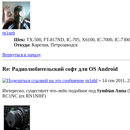
rn1neb
Шек:
TX-500, FT-817ND, IC-705, X6100, IC-7000, IC-7300
Откуда:
Карелия, Петрозаводск
Вернуться к началу
Re: Радиолюбительский софт для OS Android
rn1nhf
» 14 сен 2011, 2
Интересно, существует что-либо подобное под
Symbian Anna
(
RC1NC (ex RN1NHF)