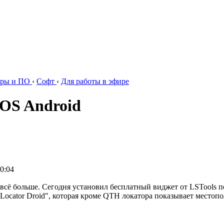
ры и ПО
‹
Софт
‹
Для работы в эфире
OS Android
20:04
сё больше. Сегодня установил бесплатный виджет от LSTools по
ocator Droid", которая кроме QTH локатора показывает местопол