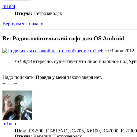
rn1nhf
Откуда:
Петрозаводск
Вернуться к началу
Re: Радиолюбительский софт для OS Android
rn1neb
» 03 июл 2012, 
rn1nhf:
Интересно, существует что-либо подобное под
Sym
Надо поискать. Правда у меня такого зверя нет.
--... ...--
rn1neb
Шек:
TX-500, FT-817ND, IC-705, X6100, IC-7000, IC-7300
Откуда:
Карелия, Петрозаводск