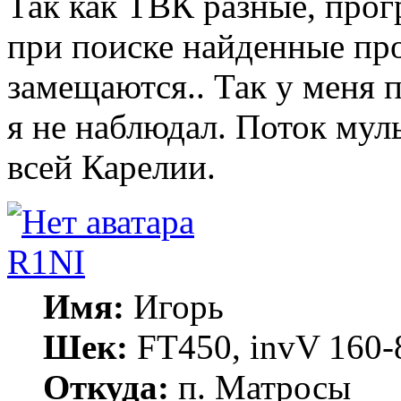
Так как ТВК разные, про
при поиске найденные пр
замещаются.. Так у меня 
я не наблюдал. Поток мул
всей Карелии.
R1NI
Имя:
Игорь
Шек:
FT450, invV 160-8
Откуда:
п. Матросы