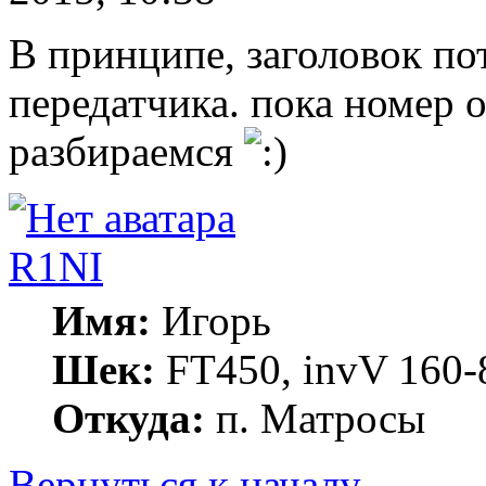
В принципе, заголовок по
передатчика. пока номер о
разбираемся
R1NI
Имя:
Игорь
Шек:
FT450, invV 160-8
Откуда:
п. Матросы
Вернуться к началу