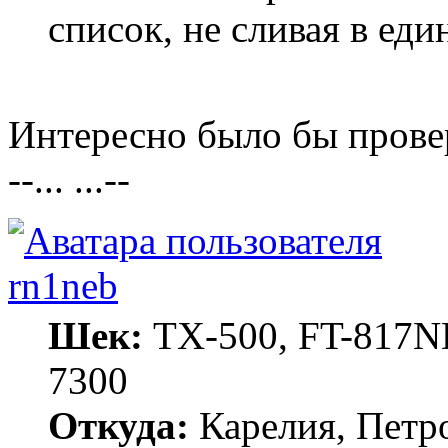
список, не сливая в еди
Интересно было бы провер
--... ...--
rn1neb
Шек:
TX-500, FT-817ND
7300
Откуда:
Карелия, Петр