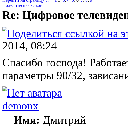
Перейти на страницу…
1
...
3
,
4
,
5
,
6
,
7
,
8
,
9
Поделиться ссылкой
Re: Цифровое телевиде
2014, 08:24
Спасибо господа! Работает
параметры 90/32, зависан
demonx
Имя:
Дмитрий