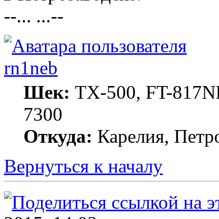
--... ...--
rn1neb
Шек:
TX-500, FT-817ND
7300
Откуда:
Карелия, Петр
Вернуться к началу