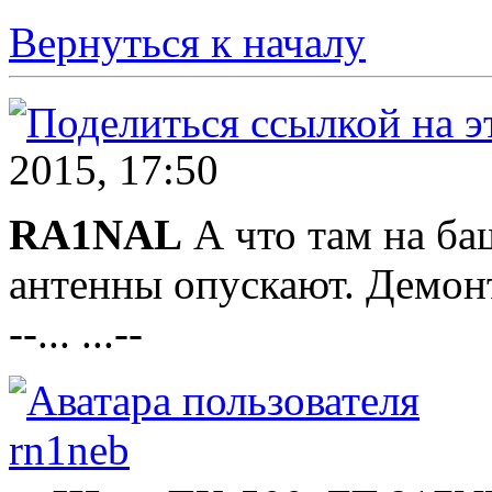
Вернуться к началу
2015, 17:50
RA1NAL
А что там на ба
антенны опускают. Демон
--... ...--
rn1neb