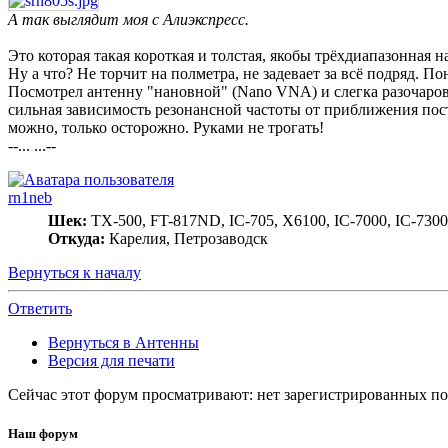
А так выглядит моя с Алиэкспресс.
Это которая такая короткая и толстая, якобы трёхдиапазонная н
Ну а что? Не торчит на полметра, не задевает за всё подряд. По
Посмотрел антенну "нановной" (Nano VNA) и слегка разочарова
сильная зависимость резонансной частоты от приближения пост
можно, только осторожно. Руками не трогать!
--... ...--
rn1neb
Шек:
TX-500, FT-817ND, IC-705, X6100, IC-7000, IC-7300
Откуда:
Карелия, Петрозаводск
Вернуться к началу
Ответить
Вернуться в Антенны
Версия для печати
Сейчас этот форум просматривают: нет зарегистрированных пол
Наш форум