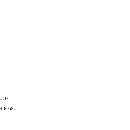
23:47
H-805S.