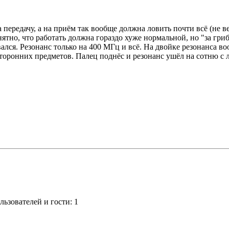
а передачу, а на приём так вообще должна ловить почти всё (не 
нятно, что работать должна гораздо хуже нормальной, но "за гриб
лся. Резонанс только на 400 МГц и всё. На двойке резонанса в
оронних предметов. Палец поднёс и резонанс ушёл на сотню с л
ьзователей и гости: 1