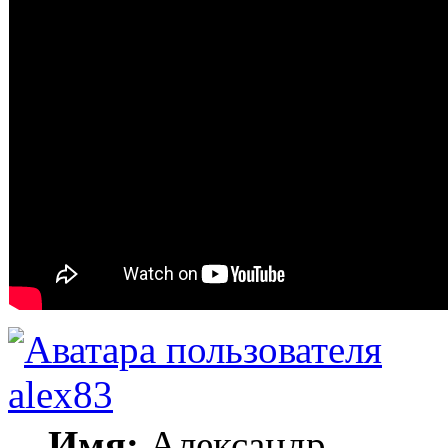
alex83
Имя:
Александр