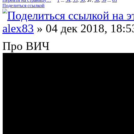
Перейти на страницу…
1
...
54
,
55
,
56
,
57
,
58
,
59
...
63
Поделиться ссылкой
alex83
» 04 дек 2018, 18:5
Про ВИЧ