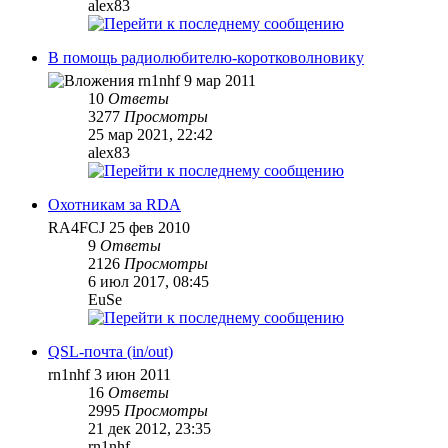
alex83
В помощь радиолюбителю-коротковолновику
rn1nhf
9 мар 2011
10
Ответы
3277
Просмотры
25 мар 2021, 22:42
alex83
Охотникам за RDA
RA4FCJ
25 фев 2010
9
Ответы
2126
Просмотры
6 июл 2017, 08:45
EuSe
QSL-почта (in/out)
rn1nhf
3 июн 2011
16
Ответы
2995
Просмотры
21 дек 2012, 23:35
rn1nhf