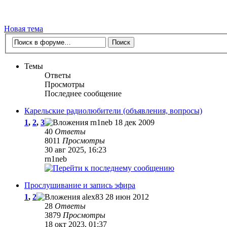
Новая тема
Темы
Ответы
Просмотры
Последнее сообщение
Карельские радиолюбители (объявления, вопросы)
1
,
2
,
3
rn1neb
18 дек 2009
40
Ответы
8011
Просмотры
30 авг 2025, 16:23
rn1neb
Прослушивание и запись эфира
1
,
2
alex83
28 июн 2012
28
Ответы
3879
Просмотры
18 окт 2023, 01:37