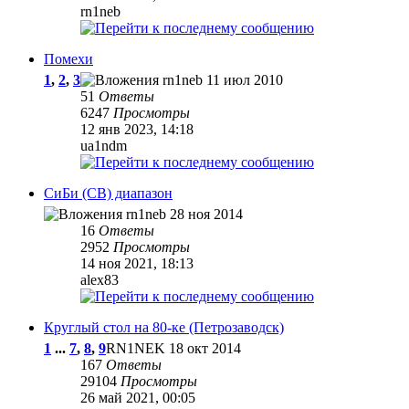
rn1neb
Помехи
1
,
2
,
3
rn1neb
11 июл 2010
51
Ответы
6247
Просмотры
12 янв 2023, 14:18
ua1ndm
СиБи (CB) диапазон
rn1neb
28 ноя 2014
16
Ответы
2952
Просмотры
14 ноя 2021, 18:13
alex83
Круглый стол на 80-ке (Петрозаводск)
1
...
7
,
8
,
9
RN1NEK
18 окт 2014
167
Ответы
29104
Просмотры
26 май 2021, 00:05