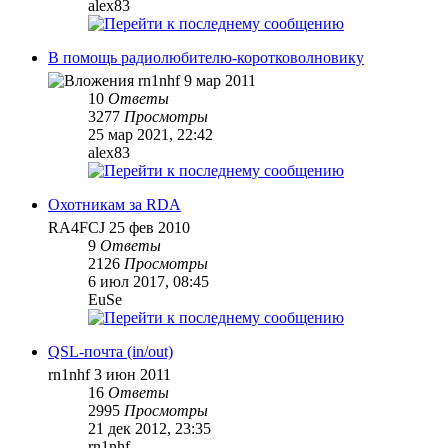
alex83
В помощь радиолюбителю-коротковолновику
rn1nhf
9 мар 2011
10
Ответы
3277
Просмотры
25 мар 2021, 22:42
alex83
Охотникам за RDA
RA4FCJ
25 фев 2010
9
Ответы
2126
Просмотры
6 июл 2017, 08:45
EuSe
QSL-почта (in/out)
rn1nhf
3 июн 2011
16
Ответы
2995
Просмотры
21 дек 2012, 23:35
rn1nhf