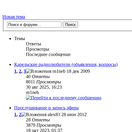
Новая тема
Темы
Ответы
Просмотры
Последнее сообщение
Карельские радиолюбители (объявления, вопросы)
1
,
2
,
3
rn1neb
18 дек 2009
40
Ответы
8011
Просмотры
30 авг 2025, 16:23
rn1neb
Прослушивание и запись эфира
1
,
2
alex83
28 июн 2012
28
Ответы
3879
Просмотры
18 окт 2023, 01:37