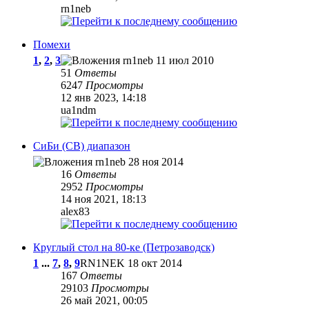
rn1neb
Помехи
1
,
2
,
3
rn1neb
11 июл 2010
51
Ответы
6247
Просмотры
12 янв 2023, 14:18
ua1ndm
СиБи (CB) диапазон
rn1neb
28 ноя 2014
16
Ответы
2952
Просмотры
14 ноя 2021, 18:13
alex83
Круглый стол на 80-ке (Петрозаводск)
1
...
7
,
8
,
9
RN1NEK
18 окт 2014
167
Ответы
29103
Просмотры
26 май 2021, 00:05