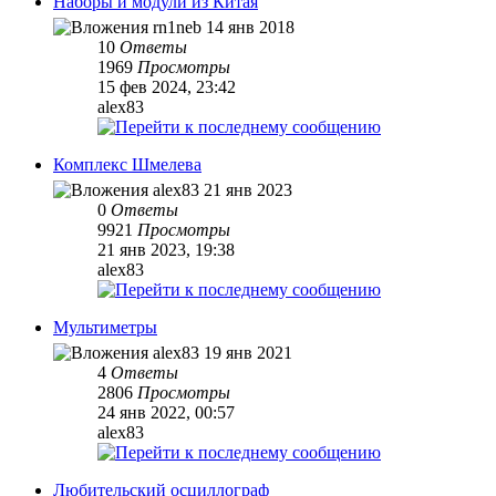
Наборы и модули из Китая
rn1neb
14 янв 2018
10
Ответы
1969
Просмотры
15 фев 2024, 23:42
alex83
Комплекс Шмелева
alex83
21 янв 2023
0
Ответы
9921
Просмотры
21 янв 2023, 19:38
alex83
Мультиметры
alex83
19 янв 2021
4
Ответы
2806
Просмотры
24 янв 2022, 00:57
alex83
Любительский осциллограф