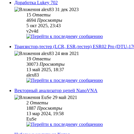
Доработка Lukey 702
alex83
31 дек 2023
15
Ответы
4694
Просмотры
5 окт 2025, 23:43
v2v4d
Транзистор-тестер (LCR, ESR-тестер) ESR02 Pro (DTU-17
alex83
24 янв 2021
19
Ответы
30073
Просмотры
13 май 2025, 18:37
alex83
Векторный анализатор цепей NanoVNA
EuSe
29 май 2021
2
Ответы
1887
Просмотры
13 мар 2024, 19:58
EuSe