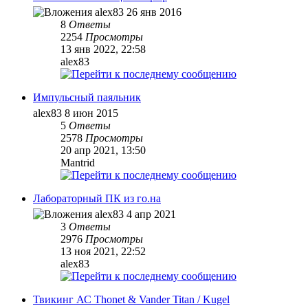
alex83
26 янв 2016
8
Ответы
2254
Просмотры
13 янв 2022, 22:58
alex83
Импульсный паяльник
alex83
8 июн 2015
5
Ответы
2578
Просмотры
20 апр 2021, 13:50
Mantrid
Лабораторный ПК из го.на
alex83
4 апр 2021
3
Ответы
2976
Просмотры
13 ноя 2021, 22:52
alex83
Твикинг АС Thonet & Vander Titan / Kugel