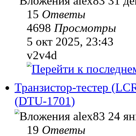
alex83
31 де
15
Ответы
4698
Просмотры
5 окт 2025, 23:43
v2v4d
Транзистор-тестер (LC
(DTU-1701)
alex83
24 ян
19
Ответы